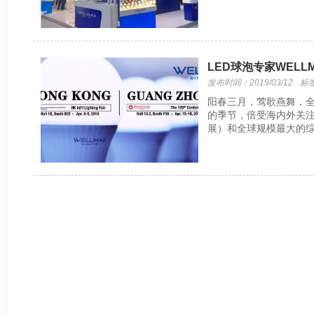
LED球泡专家WEL
发布时间：2019/03/12
标
阳春三月，莺歌燕舞，
的季节，倍受海内外关注
展）和全球规模最大的综合