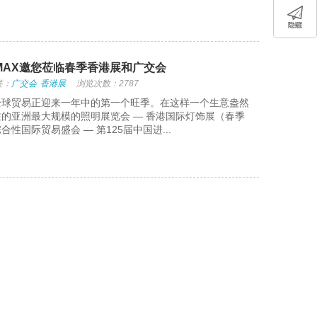
LMAX邀您莅临春季香港展和广交会
签：
广交会
香港展
浏览次数：2787
全球贸易正迎来一年中的第一个旺季。在这样一个生意盎然
的亚洲最大规模的照明展览会 — 香港国际灯饰展（春季
性国际贸易盛会 — 第125届中国进...